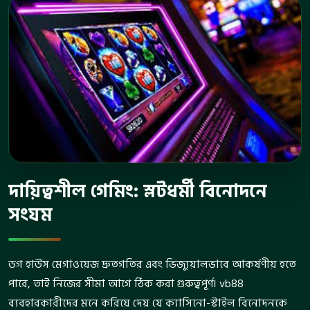
দায়িত্বশীল গেমিং: স্লটধর্মী বিনোদনে
সংযম
ডগ হাউস মেগাওয়েজ দ্রুতগতির এবং ভিজ্যুয়ালভাবে আকর্ষণীয় হতে
পারে, তাই নিজের সীমা আগে ঠিক করা গুরুত্বপূর্ণ। vb88
ব্যবহারকারীদের মনে করিয়ে দেয় যে ক্যাসিনো-স্টাইল বিনোদনকে