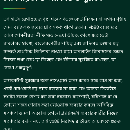
ডগ হাউস মেগাওয়েজ পৃষ্ঠা পড়তে পড়তে কেউ নিবন্ধন বা লগইন পৃষ্ঠায়
গেলে ব্যক্তিগত তথ্যের প্রতি সতর্ক থাকা জরুরি। vb88 ব্যবহারের
আগে গোপনীয়তা নীতি পড়ে নেওয়া উচিত, কারণ এতে ডেটা
ব্যবহারের ধারণা, ব্যবহারকারীর দায়িত্ব এবং ব্যক্তিগত তথ্যের যত্ন
সম্পর্কে প্রাথমিক নির্দেশনা পাওয়া যায়। অনলাইন বিনোদনের ক্ষেত্রে
নিজের তথ্য কোথায় দিচ্ছেন এবং কীভাবে সুরক্ষিত রাখছেন, তা
বোঝা গুরুত্বপূর্ণ।
অ্যাকাউন্ট সুরক্ষার জন্য পাসওয়ার্ড অন্য কারও সঙ্গে ভাগ না করা,
একই পাসওয়ার্ড বহু স্থানে ব্যবহার না করা এবং অচেনা ডিভাইসে
লগইন করলে সেশন বন্ধ করা দরকার। রাজশাহী, বরিশাল বা যে
কোনো শহরে শেয়ার করা নেটওয়ার্ক ব্যবহার করলে অতিরিক্ত
সতর্কতা ভালো অভ্যাস। কোনো প্ল্যাটফর্মই ব্যবহারকারীর নিজস্ব
সতর্কতার বদলি নয়, তাই vb88 নিরাপদ ব্রাউজিং আচরণকে গুরুত্ব
দেয়।