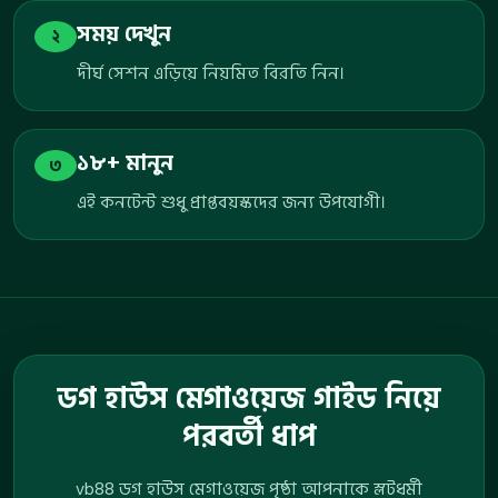
সময় দেখুন
২
দীর্ঘ সেশন এড়িয়ে নিয়মিত বিরতি নিন।
১৮+ মানুন
৩
এই কনটেন্ট শুধু প্রাপ্তবয়স্কদের জন্য উপযোগী।
ডগ হাউস মেগাওয়েজ গাইড নিয়ে
পরবর্তী ধাপ
vb88 ডগ হাউস মেগাওয়েজ পৃষ্ঠা আপনাকে স্লটধর্মী