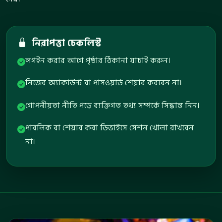
নিরাপত্তা চেকলিস্ট
লগইন করার আগে পৃষ্ঠার ঠিকানা যাচাই করুন।
নিজের অ্যাকাউন্ট বা পাসওয়ার্ড শেয়ার করবেন না।
গোপনীয়তা নীতি পড়ে ব্যক্তিগত তথ্য সম্পর্কে সিদ্ধান্ত নিন।
পাবলিক বা শেয়ার করা ডিভাইসে সেশন খোলা রাখবেন
না।